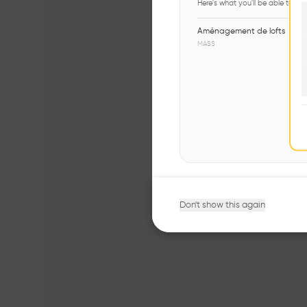
Here's what you'll be able to ex
Aménagement de lofts
MASS
Don't show this again