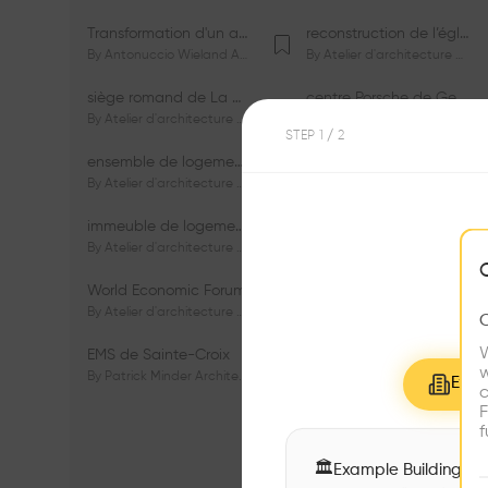
Transformation d'un appartement dans les vignes
reconstruction de l’église du Lignon
By
Antonuccio Wieland Architectes Sàrl
By
Atelier d'architecture Jacques Bugna SA
siège romand de La Mobilière
centre Porsche de Genève
By
Atelier d'architecture Jacques Bugna SA
By
Atelier d'architecture Jacques Bugna SA
STEP
1
/ 2
ensemble de logements HBM - HM - LGZD - PPE «Rieu-Malagnou»
immeuble de logements en PPE «Charles - Giron»
By
Atelier d'architecture Jacques Bugna SA
By
Atelier d'architecture Jacques Bugna SA
immeuble de logements HBM «Les Genêts»
immeuble de logements «Du-Bois-Melly»
By
Atelier d'architecture Jacques Bugna SA
By
Atelier d'architecture Jacques Bugna SA
World Economic Forum
immeubles de logements HLM «La Tuilière»
By
Atelier d'architecture Jacques Bugna SA
By
Atelier d'architecture Jacques Bugna SA
W
EMS de Sainte-Croix
Complexe scolaire de Vigner
w
By
Patrick Minder Architectes Sàrl
By
Patrick Minder Architectes Sàrl
Explo
c
F
f
🏛
Example Buildings