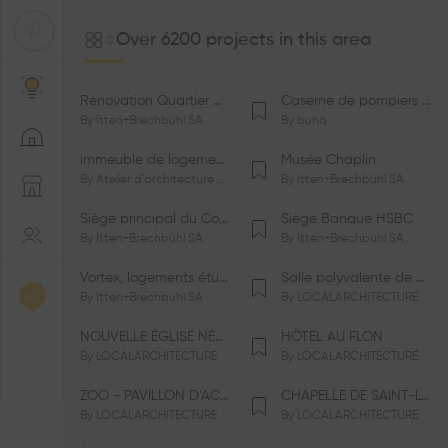
Over 6200 projects in this area
Rénovation Quartier de la Tourelle
Caserne de pompiers de Bernex-Confignon
By
Itten+Brechbühl SA
By
bunq
immeuble de logements HM-LGZD-PPE «Doctoresse-Champendal»
Musée Chaplin
By
Atelier d'architecture Jacques Bugna SA
By
Itten+Brechbühl SA
Siège principal du Comité International Olympique CIO
Siège Banque HSBC
By
Itten+Brechbühl SA
By
Itten+Brechbühl SA
Vortex, logements étudiants
Salle polyvalente de Le Vaud
By
Itten+Brechbühl SA
By
LOCALARCHITECTURE
NOUVELLE ÉGLISE NÉO-APOSTOLIQUE
HÔTEL AU FLON
By
LOCALARCHITECTURE
By
LOCALARCHITECTURE
ZOO - PAVILLON D’ACCUEIL DE LA GARENNE
CHAPELLE DE SAINT-LOUP
By
LOCALARCHITECTURE
By
LOCALARCHITECTURE