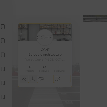
CCHE
Bureau d'architecture
Rue du Grand-Pré 2B, 1007 Lausanne, Switzerland
19
43
0
Projects
Followers
Following
2
0
Follow