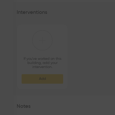
Interventions
If you've worked on this
building, add your
intervention.
Add
Notes