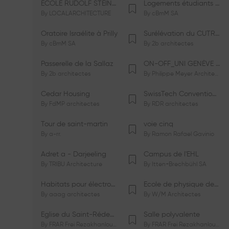
ÉCOLE RUDOLF STEINER DE GENÈVE
Logements étudiants à Serrières
By
LOCALARCHITECTURE
By
cBmM SA
Oratoire Israélite à Prilly
Surélévation du CUTR-CHUV
By
cBmM SA
By
2b architectes
Passerelle de la Sallaz
ON-OFF_UNI GENÈVE Faculté de Psychologie
By
2b architectes
By
Philippe Meyer Architecte
Cedar Housing
SwissTech Convention Center
By
FdMP architectes
By
RDR architectes
Tour de saint-martin
voie cinq
By
a-rr.
By
Ramon Rafael Gavinio
Adret a - Darjeeling
Campus de l'EHL
By
TRIBU Architecture
By
Itten+Brechbühl SA
Habitats pour électrosensibles (ES)
Ecole de physique des Houches
By
aaag architectes
By
W/M Architectes
Eglise du Saint-Rédempteur
Salle polyvalente
By
FRAR Frei Rezakhanlou SA
By
FRAR Frei Rezakhanlou SA