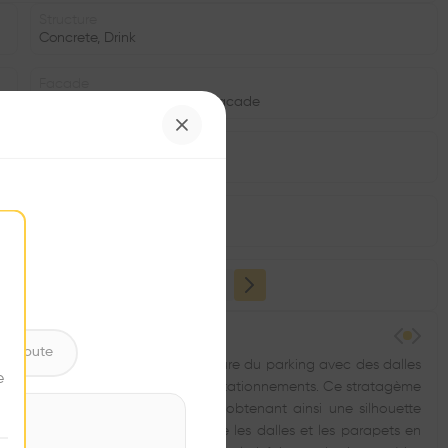
Structure
Concrete, Drink
Facade
Wooden facade, Concrete facade
Date
2021
Window
•
ntribute
 pour Audemars Piguet. La structure du parking avec des dalles
e
duquel sont aménagés les places de stationnements. Ce stratagème
a pente naturelle du terrain en obtenant ainsi une silhouette
 sa volumétrie. Le remplissage entre les dalles et les parapets en