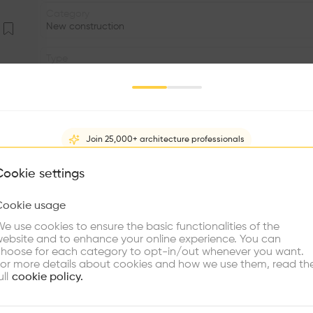
Category
New construction
Type
Infrastructure
Program
Parking
Join 25,000+ architecture professionals
Status
•
What brings you here?
Cookie settings
Volume
Cookie usage
•
Choose your primary interest to personalize your experience
e use cookies to ensure the basic functionalities of the
•
ebsite and to enhance your online experience. You can
re Buildings
Find Firms
Meet Talents
Co
hoose for each category to opt-in/out whenever you want.
Parking en béton et bois dédié au covoiturage développé
or more details about cookies and how we use them, read th
en pente reliées entre elles forme un parcours le long 
ull
cookie policy.
permet un projet compact qui s’adapte parfaitement à l
calligraphique qui reflète le concept structurel à travers