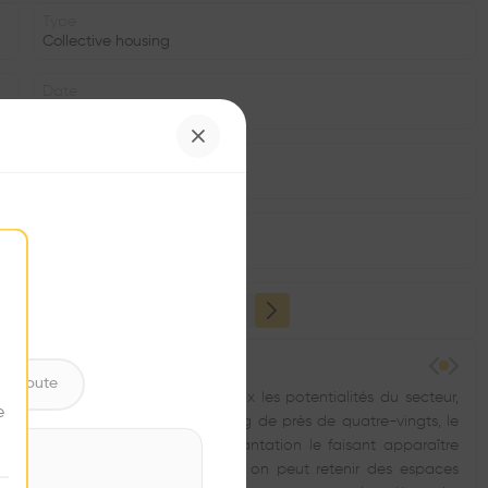
Type
Collective housing
Date
2014
Status
•
Facade
•
ntribute
rs permettent d’exploiter au mieux les potentialités du secteur,
e
e d’une quinzaine de mètres et long de près de quatre-vingts, le
ix niveaux habitables, son implantation le faisant apparaître
. Des cinq typologies différentes, on peut retenir des espaces