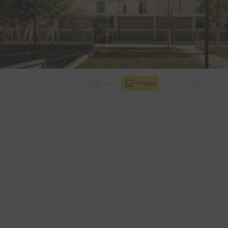
Videos
Images
Plans
Details