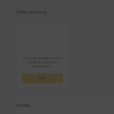
Interventions
If you've worked on this
building, add your
intervention.
Add
Notes