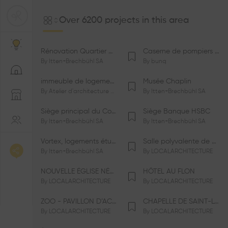
Over 6200 projects in this area
Rénovation Quartier de la Tourelle
Caserne de pompiers de Bernex-Confignon
By
Itten+Brechbühl SA
By
bunq
immeuble de logements HM-LGZD-PPE «Doctoresse-Champendal»
Musée Chaplin
By
Atelier d'architecture Jacques Bugna SA
By
Itten+Brechbühl SA
Siège principal du Comité International Olympique CIO
Siège Banque HSBC
By
Itten+Brechbühl SA
By
Itten+Brechbühl SA
Vortex, logements étudiants
Salle polyvalente de Le Vaud
By
Itten+Brechbühl SA
By
LOCALARCHITECTURE
NOUVELLE ÉGLISE NÉO-APOSTOLIQUE
HÔTEL AU FLON
By
LOCALARCHITECTURE
By
LOCALARCHITECTURE
ZOO - PAVILLON D’ACCUEIL DE LA GARENNE
CHAPELLE DE SAINT-LOUP
By
LOCALARCHITECTURE
By
LOCALARCHITECTURE