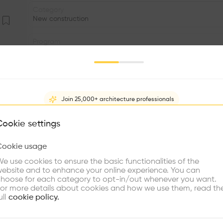
Category
New construction
Program
Building
Volume
15.61K m3
Join 25,000+ architecture professionals
Structure
•
What brings you here?
Cookie settings
Window
Cookie usage
•
Choose your primary interest to personalize your experience
e use cookies to ensure the basic functionalities of the
•
ebsite and to enhance your online experience. You can
re Buildings
Find Firms
Meet Talents
Co
hoose for each category to opt-in/out whenever you want.
Offrir davantage. Les réponses architecturales du concou
or more details about cookies and how we use them, read th
sans dénaturer les qualités paysagères existantes. Larg
ull
cookie policy.
bâtiment projeté affiche sans complexe un gabarit de d
comme une réelle extension de l’ancienne usine Pic-Pic