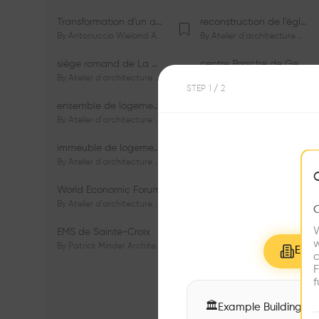
Transformation d'un appartement dans les vignes
reconstruction de l’église du Lignon
By
Antonuccio Wieland Architectes Sàrl
By
Atelier d'architecture Jacques Bugna SA
siège romand de La Mobilière
centre Porsche de Genève
By
Atelier d'architecture Jacques Bugna SA
By
Atelier d'architecture Jacques Bugna SA
STEP
1
/ 2
ensemble de logements HBM - HM - LGZD - PPE «Rieu-Malagnou»
immeuble de logements en PPE «Charles - Giron»
By
Atelier d'architecture Jacques Bugna SA
By
Atelier d'architecture Jacques Bugna SA
immeuble de logements HBM «Les Genêts»
immeuble de logements «Du-Bois-Melly»
By
Atelier d'architecture Jacques Bugna SA
By
Atelier d'architecture Jacques Bugna SA
World Economic Forum
immeubles de logements HLM «La Tuilière»
By
Atelier d'architecture Jacques Bugna SA
By
Atelier d'architecture Jacques Bugna SA
W
EMS de Sainte-Croix
Complexe scolaire de Vigner
w
By
Patrick Minder Architectes Sàrl
By
Patrick Minder Architectes Sàrl
Explo
c
F
f
🏛
Example Buildings