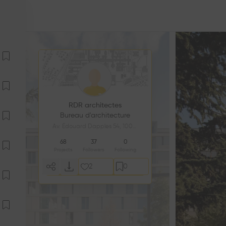
RDR architectes
Bureau d'architecture
Av. Édouard Dapples 54, 1006 Lausanne, Switzerland
68
37
0
Projects
Followers
Following
2
0
Follow