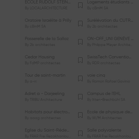
ÉCOLE RUDOLF STEINER DE GENÈVE
Logements étudiants à Serrières
By
LOCALARCHITECTURE
By
cBmM SA
Oratoire Israélite à Prilly
Surélévation du CUTR-CHUV
By
cBmM SA
By
2b architectes
Passerelle de la Sallaz
ON-OFF_UNI GENÈVE Faculté de Psychologie
By
2b architectes
By
Philippe Meyer Architecte
Cedar Housing
SwissTech Convention Center
By
FdMP architectes
By
RDR architectes
Tour de saint-martin
voie cinq
By
a-rr.
By
Ramon Rafael Gavinio
Adret a - Darjeeling
Campus de l'EHL
By
TRIBU Architecture
By
Itten+Brechbühl SA
Habitats pour électrosensibles (ES)
Ecole de physique des Houches
By
aaag architectes
By
W/M Architectes
Eglise du Saint-Rédempteur
Salle polyvalente
By
FRAR Frei Rezakhanlou SA
By
FRAR Frei Rezakhanlou SA