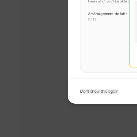
Here's what you'll be able to ex
Aménagement de lofts
MASS
Don't show this again