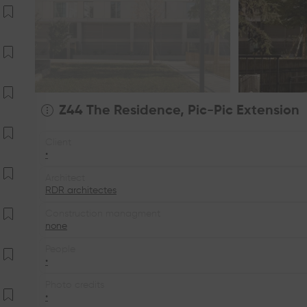
Z44 The Residence, Pic-Pic Extension
Client
•
Architect
RDR architectes
Construction managment
none
People
•
Photo credits
•