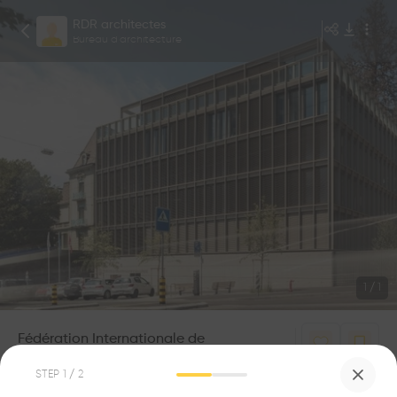
RDR architectes
Bureau d'architecture
1
/
1
Fédération Internationale de
Gymnastique (FIG)
2
0
STEP
1
/ 2