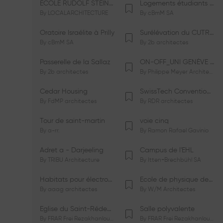
ÉCOLE RUDOLF STEINER DE GENÈVE
Logements étudiants à Serrières
By
LOCALARCHITECTURE
By
cBmM SA
Oratoire Israélite à Prilly
Surélévation du CUTR-CHUV
By
cBmM SA
By
2b architectes
Passerelle de la Sallaz
ON-OFF_UNI GENÈVE Faculté de Psychologie
By
2b architectes
By
Philippe Meyer Architecte
Cedar Housing
SwissTech Convention Center
By
FdMP architectes
By
RDR architectes
Tour de saint-martin
voie cinq
By
a-rr.
By
Ramon Rafael Gavinio
Adret a - Darjeeling
Campus de l'EHL
By
TRIBU Architecture
By
Itten+Brechbühl SA
Habitats pour électrosensibles (ES)
Ecole de physique des Houches
By
aaag architectes
By
W/M Architectes
Eglise du Saint-Rédempteur
Salle polyvalente
By
FRAR Frei Rezakhanlou SA
By
FRAR Frei Rezakhanlou SA