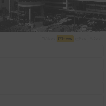
Videos
Images
Plans
Details