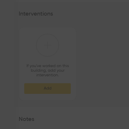
Interventions
If you've worked on this
building, add your
intervention.
Add
Notes