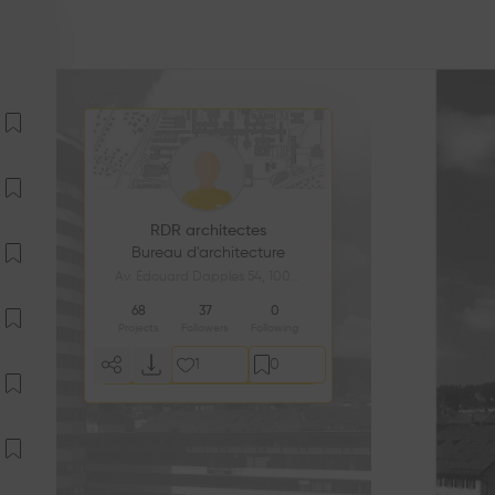
RDR architectes
Bureau d'architecture
Av. Édouard Dapples 54, 1006 Lausanne, Switzerland
68
37
0
Projects
Followers
Following
1
0
Follow