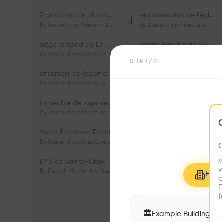
Transformation d'un appartement dans les vignes
reconstruction de l’église du Lignon
By
Antonuccio Wieland Architectes Sàrl
By
Atelier d'architecture Jacques Bugna SA
siège romand de La Mobilière
centre Porsche de Genève
By
Atelier d'architecture Jacques Bugna SA
By
Atelier d'architecture Jacques Bugna SA
STEP
1
/ 2
ensemble de logements HBM - HM - LGZD - PPE «Rieu-Malagnou»
immeuble de logements en PPE «Charles - Giron»
By
Atelier d'architecture Jacques Bugna SA
By
Atelier d'architecture Jacques Bugna SA
immeuble de logements HBM «Les Genêts»
immeuble de logements «Du-Bois-Melly»
By
Atelier d'architecture Jacques Bugna SA
By
Atelier d'architecture Jacques Bugna SA
World Economic Forum
immeubles de logements HLM «La Tuilière»
By
Atelier d'architecture Jacques Bugna SA
By
Atelier d'architecture Jacques Bugna SA
W
EMS de Sainte-Croix
Complexe scolaire de Vigner
w
By
Patrick Minder Architectes Sàrl
By
Patrick Minder Architectes Sàrl
Explo
c
F
f
🏛
Example Buildings