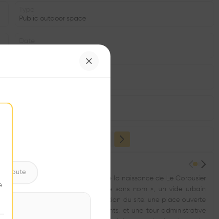
Type
Public outdoor space
Date
1995
Structure
•
Window
•
ntribute
l’occasion du 100ème anniversaire de la naissance de Le Corbusier
e
 le réaménagement de la « Place sans nom », un vide urbain
nt à la restructuration et à l’animation du site: une place ouverte
nt commerces, bureaux et logements, et une tour administrative