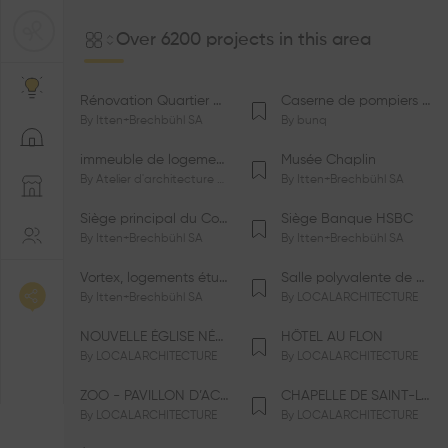
Over 6200 projects in this area
Rénovation Quartier de la Tourelle
Caserne de pompiers de Bernex-Confignon
By
Itten+Brechbühl SA
By
bunq
immeuble de logements HM-LGZD-PPE «Doctoresse-Champendal»
Musée Chaplin
By
Atelier d'architecture Jacques Bugna SA
By
Itten+Brechbühl SA
Siège principal du Comité International Olympique CIO
Siège Banque HSBC
By
Itten+Brechbühl SA
By
Itten+Brechbühl SA
Vortex, logements étudiants
Salle polyvalente de Le Vaud
By
Itten+Brechbühl SA
By
LOCALARCHITECTURE
NOUVELLE ÉGLISE NÉO-APOSTOLIQUE
HÔTEL AU FLON
By
LOCALARCHITECTURE
By
LOCALARCHITECTURE
ZOO - PAVILLON D’ACCUEIL DE LA GARENNE
CHAPELLE DE SAINT-LOUP
By
LOCALARCHITECTURE
By
LOCALARCHITECTURE