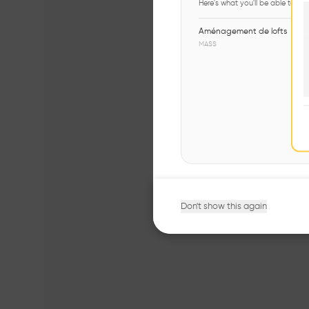
Here's what you'll be able to ex
Aménagement de lofts
MASS
Don't show this again