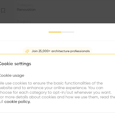
Category
Renovation
Program
Park
Status
•
Join 25,000+ architecture professionals
Facade
•
What brings you here?
Cookie settings
Volume
Cookie usage
•
Choose your primary interest to personalize your experience
e use cookies to ensure the basic functionalities of the
•
ebsite and to enhance your online experience. You can
re Buildings
Find Firms
Meet Talents
Co
hoose for each category to opt-in/out whenever you want.
Réalisé à l’issue d’un concours d’idées lancé en 1987 à 
or more details about cookies and how we use them, read th
à la Chaux-de-Fonds, le complexe d’Espacité propose
ull
cookie policy.
apparu à la suite de démolitions. Trois éléments participe
sur l’avenue Léopold Robert, un bâtiment barre associa