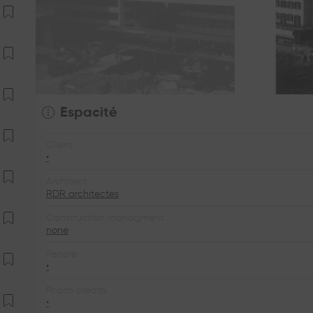
Espacité
Client
•
Architect
RDR architectes
Construction managment
none
People
•
Photo credits
•