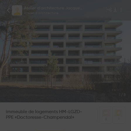
Atelier d'architecture Jacques Bugna SA
Atelier d’architecture
1
/
8
immeuble de logements HM-LGZD-
PPE «Doctoresse-Champendal»
8
1