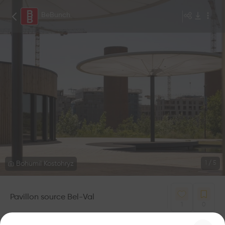
BeBunch
Bohumil Kostohryz
1
/
5
Pavillon source Bel-Val
1
0