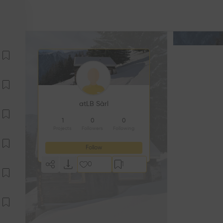
atLB Sàrl
1
0
0
Projects
Followers
Following
Follow
0
1