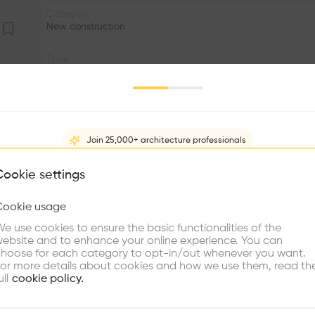
Category
New construction
Type
Individual housing
Volume
5.18K m3
Join 25,000+ architecture professionals
Facade
•
What brings you here?
Cookie settings
Window
Cookie usage
•
Choose your primary interest to personalize your experience
e use cookies to ensure the basic functionalities of the
•
ebsite and to enhance your online experience. You can
re Buildings
Find Firms
Meet Talents
Co
hoose for each category to opt-in/out whenever you want.
Une construction en très mauvais état, un volume modeste e
or more details about cookies and how we use them, read th
termes de développement durable ont dicté la transforma
ull
cookie policy.
et les services. Un grand volume reçoit l'unique pièce du
cuisine. La paroi à claire-voie derrière laquelle se glisse