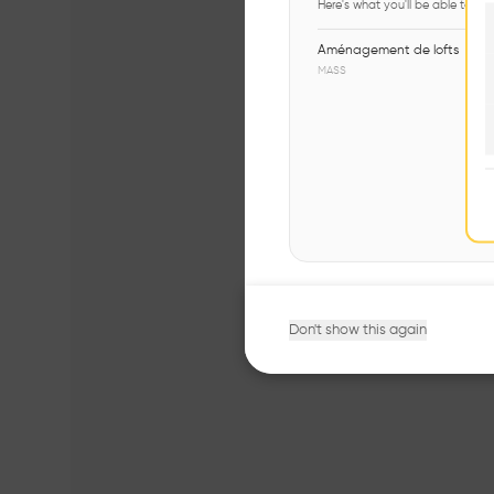
Here's what you'll be able to ex
Aménagement de lofts
MASS
Don't show this again