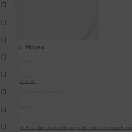
Mayen
Client
•
Architect
atLB Sàrl
Construction managment
•
People
•
Photo credits