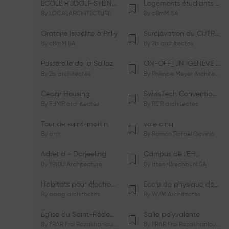
ÉCOLE RUDOLF STEINER DE GENÈVE
Logements étudiants à Serrières
By
LOCALARCHITECTURE
By
cBmM SA
Oratoire Israélite à Prilly
Surélévation du CUTR-CHUV
By
cBmM SA
By
2b architectes
Passerelle de la Sallaz
ON-OFF_UNI GENÈVE Faculté de Psychologie
By
2b architectes
By
Philippe Meyer Architecte
Cedar Housing
SwissTech Convention Center
By
FdMP architectes
By
RDR architectes
Tour de saint-martin
voie cinq
By
a-rr.
By
Ramon Rafael Gavinio
Adret a - Darjeeling
Campus de l'EHL
By
TRIBU Architecture
By
Itten+Brechbühl SA
Habitats pour électrosensibles (ES)
Ecole de physique des Houches
By
aaag architectes
By
W/M Architectes
Eglise du Saint-Rédempteur
Salle polyvalente
By
FRAR Frei Rezakhanlou SA
By
FRAR Frei Rezakhanlou SA