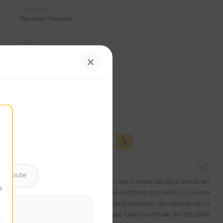
Structure
Wooden facade
Date
2015
Status
•
Program
•
ntribute
t une volonté de travailler selon les critères les plus stricts en
e
tion de ce rural. Un espace bas-de-plafond accueille la cuisine
 rural. Un attique pour les matelas prend position au-dessus de la
 l’escalier, évoque les anciennes granges. Les ouvertures en façades