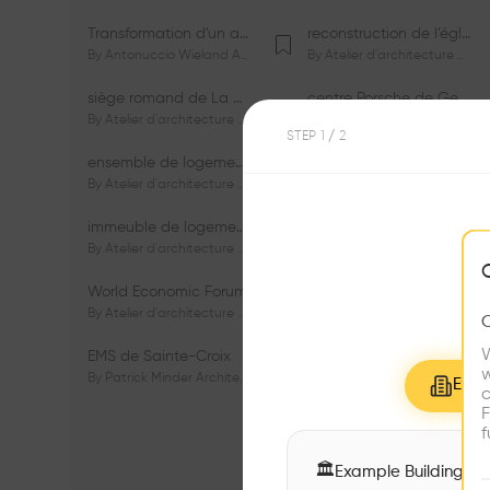
Transformation d'un appartement dans les vignes
reconstruction de l’église du Lignon
By
Antonuccio Wieland Architectes Sàrl
By
Atelier d'architecture Jacques Bugna SA
siège romand de La Mobilière
centre Porsche de Genève
By
Atelier d'architecture Jacques Bugna SA
By
Atelier d'architecture Jacques Bugna SA
STEP
1
/ 2
ensemble de logements HBM - HM - LGZD - PPE «Rieu-Malagnou»
immeuble de logements en PPE «Charles - Giron»
By
Atelier d'architecture Jacques Bugna SA
By
Atelier d'architecture Jacques Bugna SA
immeuble de logements HBM «Les Genêts»
immeuble de logements «Du-Bois-Melly»
By
Atelier d'architecture Jacques Bugna SA
By
Atelier d'architecture Jacques Bugna SA
World Economic Forum
immeubles de logements HLM «La Tuilière»
By
Atelier d'architecture Jacques Bugna SA
By
Atelier d'architecture Jacques Bugna SA
W
EMS de Sainte-Croix
Complexe scolaire de Vigner
w
By
Patrick Minder Architectes Sàrl
By
Patrick Minder Architectes Sàrl
Explo
c
F
f
🏛
Example Buildings