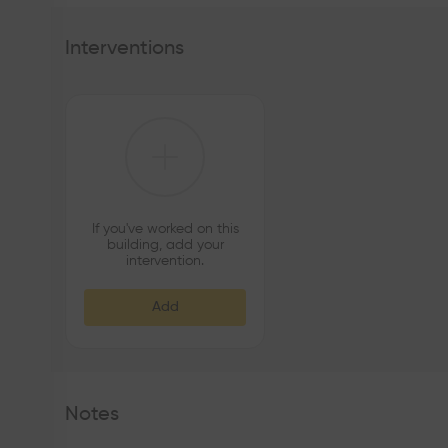
Interventions
If you've worked on this
building, add your
intervention.
Add
Notes