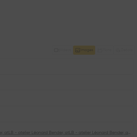
Videos
Images
Plans
Details
atLB - atelier Léonard Bender, atLB - atelier Léonard Bender, atLB - atelier Léonard Bender, atLB - atelier Léonard Bender, atLB - atelier Léonard Bender, atLB - atelier Léonard Bender