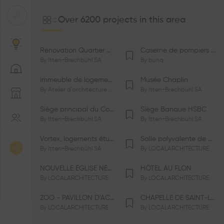
Over 6200 projects in this area
Rénovation Quartier de la Tourelle
Caserne de pompiers de Bernex-Confignon
By
Itten+Brechbühl SA
By
bunq
immeuble de logements HM-LGZD-PPE «Doctoresse-Champendal»
Musée Chaplin
By
Atelier d'architecture Jacques Bugna SA
By
Itten+Brechbühl SA
Siège principal du Comité International Olympique CIO
Siège Banque HSBC
By
Itten+Brechbühl SA
By
Itten+Brechbühl SA
Vortex, logements étudiants
Salle polyvalente de Le Vaud
By
Itten+Brechbühl SA
By
LOCALARCHITECTURE
NOUVELLE ÉGLISE NÉO-APOSTOLIQUE
HÔTEL AU FLON
By
LOCALARCHITECTURE
By
LOCALARCHITECTURE
ZOO - PAVILLON D’ACCUEIL DE LA GARENNE
CHAPELLE DE SAINT-LOUP
By
LOCALARCHITECTURE
By
LOCALARCHITECTURE