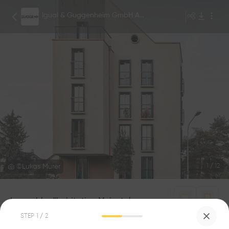
Igual & Guggenheim GmbH Architekten
©Lukas Murer
1
/
12
Immeuble d'habitation Meiental
0
1
STEP
1
/ 2