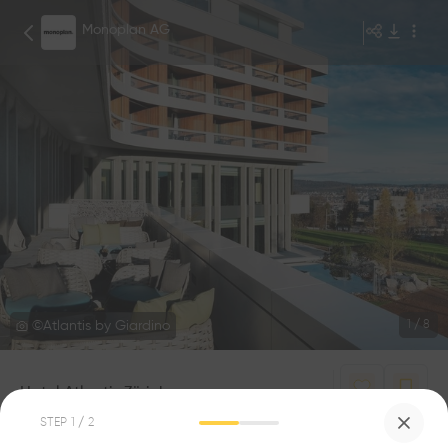
Monoplan AG
©Atlantis by Giardino
1
/
8
Hotel Atlantis Zürich
0
0
STEP
1
/ 2