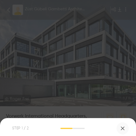
Züst Gübeli Gambetti Architektur und Städtebau AG
Roger Frei
1
/
11
Vorwerk International Headquarters,
Wollerau
0
0
STEP
1
/ 2