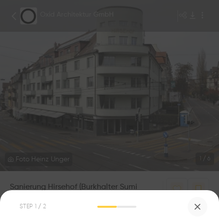
Oxid Architektur GmbH
Foto Heinz Unger
1
/
6
Sanierung Hirsehof (Burkhalter Sumi
Architekten)
0
0
STEP
1
/ 2