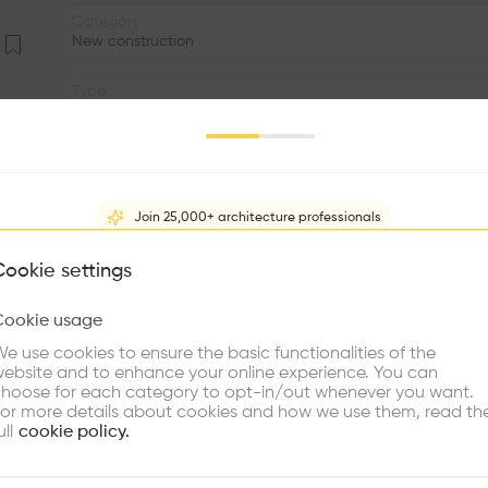
Category
New construction
Type
Individual housing
Date
2021
Join 25,000+ architecture professionals
Facade
•
What brings you here?
Cookie settings
Volume
Cookie usage
•
Choose your primary interest to personalize your experience
e use cookies to ensure the basic functionalities of the
•
ebsite and to enhance your online experience. You can
re Buildings
Find Firms
Meet Talents
Co
hoose for each category to opt-in/out whenever you want.
Au cours des deux dernières années, l'ensemble résidenti
or more details about cookies and how we use them, read th
la limite ouest de la ville, à proximité immédiate d
ull
cookie policy.
géomorphologique, un vestige de l'ancienne terrasse d
«Milchsuppe». Des appartements tournés vers l'axe longit