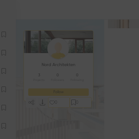
Nord Architekten
3
0
0
Projects
Followers
Following
Follow
0
0