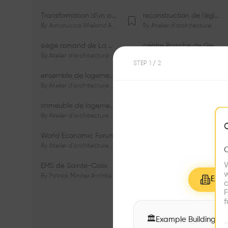
Transformation d'un appartement dans les vignes
reconstruction de l’église du Lignon
By
Antonuccio Wieland Architectes Sàrl
By
Atelier d'architecture Jacques Bugna SA
siège romand de La Mobilière
centre Porsche de Genève
By
Atelier d'architecture Jacques Bugna SA
By
Atelier d'architecture Jacques Bugna SA
STEP
1
/ 2
ensemble de logements HBM - HM - LGZD - PPE «Rieu-Malagnou»
immeuble de logements en PPE «Charles - Giron»
By
Atelier d'architecture Jacques Bugna SA
By
Atelier d'architecture Jacques Bugna SA
immeuble de logements HBM «Les Genêts»
immeuble de logements «Du-Bois-Melly»
By
Atelier d'architecture Jacques Bugna SA
By
Atelier d'architecture Jacques Bugna SA
World Economic Forum
immeubles de logements HLM «La Tuilière»
By
Atelier d'architecture Jacques Bugna SA
By
Atelier d'architecture Jacques Bugna SA
W
EMS de Sainte-Croix
Complexe scolaire de Vigner
w
By
Patrick Minder Architectes Sàrl
By
Patrick Minder Architectes Sàrl
Explo
c
F
f
🏛
Example Buildings