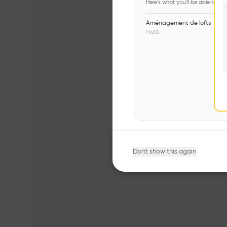
Here's what you'll be able to ex
Aménagement de lofts
MASS
Don't show this again