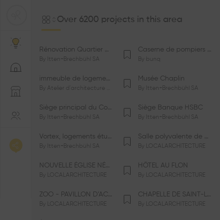
Over 6200 projects in this area
Rénovation Quartier de la Tourelle
Caserne de pompiers de Bernex-Confignon
By
Itten+Brechbühl SA
By
bunq
immeuble de logements HM-LGZD-PPE «Doctoresse-Champendal»
Musée Chaplin
By
Atelier d'architecture Jacques Bugna SA
By
Itten+Brechbühl SA
Siège principal du Comité International Olympique CIO
Siège Banque HSBC
By
Itten+Brechbühl SA
By
Itten+Brechbühl SA
Vortex, logements étudiants
Salle polyvalente de Le Vaud
By
Itten+Brechbühl SA
By
LOCALARCHITECTURE
NOUVELLE ÉGLISE NÉO-APOSTOLIQUE
HÔTEL AU FLON
By
LOCALARCHITECTURE
By
LOCALARCHITECTURE
ZOO - PAVILLON D’ACCUEIL DE LA GARENNE
CHAPELLE DE SAINT-LOUP
By
LOCALARCHITECTURE
By
LOCALARCHITECTURE