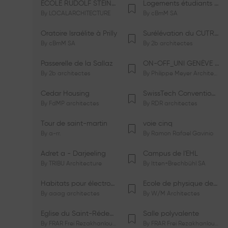
ÉCOLE RUDOLF STEINER DE GENÈVE
Logements étudiants à Serrières
By
LOCALARCHITECTURE
By
cBmM SA
Oratoire Israélite à Prilly
Surélévation du CUTR-CHUV
By
cBmM SA
By
2b architectes
Passerelle de la Sallaz
ON-OFF_UNI GENÈVE Faculté de Psychologie
By
2b architectes
By
Philippe Meyer Architecte
Cedar Housing
SwissTech Convention Center
By
FdMP architectes
By
RDR architectes
Tour de saint-martin
voie cinq
By
a-rr.
By
Ramon Rafael Gavinio
Adret a - Darjeeling
Campus de l'EHL
By
TRIBU Architecture
By
Itten+Brechbühl SA
Habitats pour électrosensibles (ES)
Ecole de physique des Houches
By
aaag architectes
By
W/M Architectes
Eglise du Saint-Rédempteur
Salle polyvalente
By
FRAR Frei Rezakhanlou SA
By
FRAR Frei Rezakhanlou SA