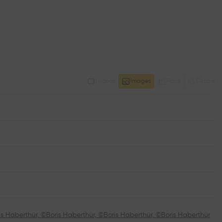
Videos
Images
Plans
Details
is Haberthür, ©Boris Haberthür, ©Boris Haberthür, ©Boris Haberthür