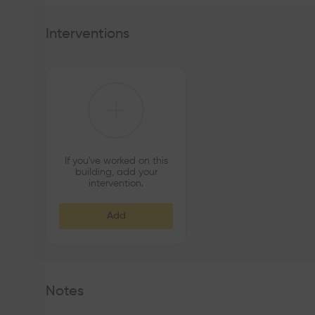
Interventions
If you've worked on this
building, add your
intervention.
Add
Notes