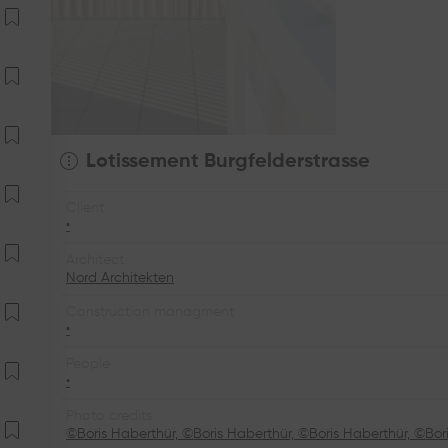
Lotissement Burgfelderstrasse
Client
•
Architect
Nord Architekten
Construction managment
•
People
•
Photo credits
©Boris Haberthür, ©Boris Haberthür, ©Boris Haberthür, ©Bor