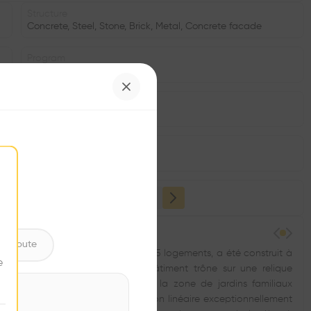
Structure
Concrete, Steel, Stone, Brick, Metal, Concrete facade
Program
Flat
Status
•
Window
•
ntribute
el Burgfelderstrasse, comprenant 125 logements, a été construit à
e
u poste de douane. Le nouveau bâtiment trône sur une relique
e gravier du Rhin, au-dessus de la zone de jardins familiaux
udinal structurent cette construction linéaire exceptionnellement