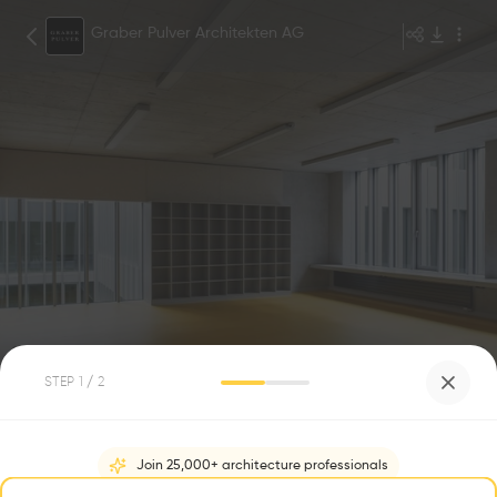
Graber Pulver Architekten AG
©Georg Aerni, Zürich
1
/
15
STEP
1
/ 2
Complexe scolaire Reitmen
0
0
Join 25,000+ architecture professionals