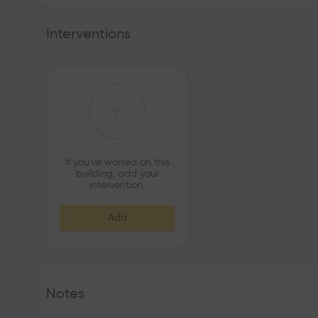
Interventions
If you've worked on this
building, add your
intervention.
Add
Notes