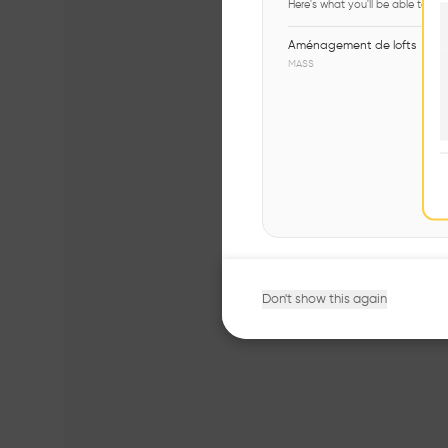
Here's what you'll be able to ex
Aménagement de lofts
MASS
Don't show this again