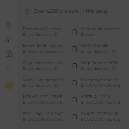
Over 6200 projects in this area
Rénovation Quartier de la Tourelle
Caserne de pompiers de Bernex-Confignon
By
Itten+Brechbühl SA
By
bunq
immeuble de logements HM-LGZD-PPE «Doctoresse-Champendal»
Musée Chaplin
By
Atelier d'architecture Jacques Bugna SA
By
Itten+Brechbühl SA
Siège principal du Comité International Olympique CIO
Siège Banque HSBC
By
Itten+Brechbühl SA
By
Itten+Brechbühl SA
Vortex, logements étudiants
Salle polyvalente de Le Vaud
By
Itten+Brechbühl SA
By
LOCALARCHITECTURE
NOUVELLE ÉGLISE NÉO-APOSTOLIQUE
HÔTEL AU FLON
By
LOCALARCHITECTURE
By
LOCALARCHITECTURE
ZOO - PAVILLON D’ACCUEIL DE LA GARENNE
CHAPELLE DE SAINT-LOUP
By
LOCALARCHITECTURE
By
LOCALARCHITECTURE