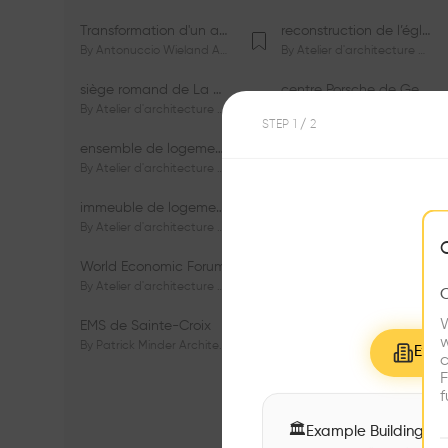
Transformation d'un appartement dans les vignes
reconstruction de l’église du Lignon
By
Antonuccio Wieland Architectes Sàrl
By
Atelier d'architecture Jacques Bugna SA
siège romand de La Mobilière
centre Porsche de Genève
By
Atelier d'architecture Jacques Bugna SA
By
Atelier d'architecture Jacques Bugna SA
STEP
1
/ 2
ensemble de logements HBM - HM - LGZD - PPE «Rieu-Malagnou»
immeuble de logements en PPE «Charles - Giron»
By
Atelier d'architecture Jacques Bugna SA
By
Atelier d'architecture Jacques Bugna SA
immeuble de logements HBM «Les Genêts»
immeuble de logements «Du-Bois-Melly»
By
Atelier d'architecture Jacques Bugna SA
By
Atelier d'architecture Jacques Bugna SA
World Economic Forum
immeubles de logements HLM «La Tuilière»
By
Atelier d'architecture Jacques Bugna SA
By
Atelier d'architecture Jacques Bugna SA
W
EMS de Sainte-Croix
Complexe scolaire de Vigner
w
By
Patrick Minder Architectes Sàrl
By
Patrick Minder Architectes Sàrl
Explo
c
F
f
🏛
Example Buildings