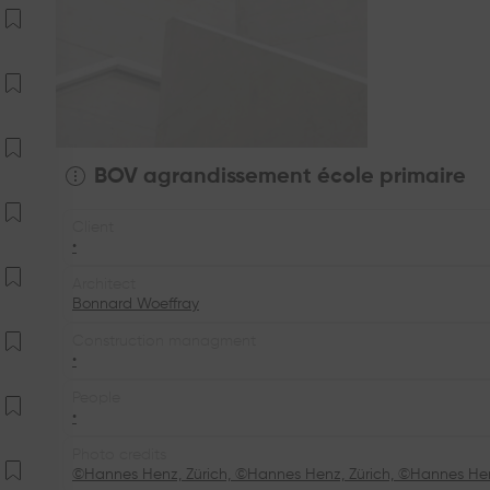
BOV agrandissement école primaire
Client
•
Architect
Bonnard Woeffray
Construction managment
•
People
•
Photo credits