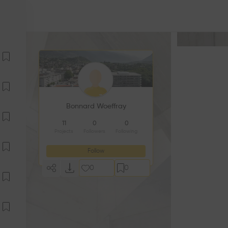
Bonnard Woeffray
11
0
0
Projects
Followers
Following
Follow
0
0