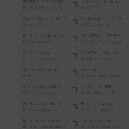
ÉCOLE RUDOLF STEINER DE GENÈVE
Logements étudiants à Serrières
By
LOCALARCHITECTURE
By
cBmM SA
Oratoire Israélite à Prilly
Surélévation du CUTR-CHUV
By
cBmM SA
By
2b architectes
Passerelle de la Sallaz
ON-OFF_UNI GENÈVE Faculté de Psychologie
By
2b architectes
By
Philippe Meyer Architecte
Cedar Housing
SwissTech Convention Center
By
FdMP architectes
By
RDR architectes
Tour de saint-martin
voie cinq
By
a-rr.
By
Ramon Rafael Gavinio
Adret a - Darjeeling
Campus de l'EHL
By
TRIBU Architecture
By
Itten+Brechbühl SA
Habitats pour électrosensibles (ES)
Ecole de physique des Houches
By
aaag architectes
By
W/M Architectes
Eglise du Saint-Rédempteur
Salle polyvalente
By
FRAR Frei Rezakhanlou SA
By
FRAR Frei Rezakhanlou SA