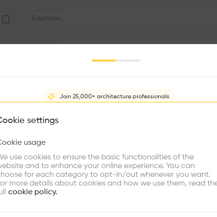
Category
Extension
Program
Primary school
Status
•
Join 25,000+ architecture professionals
Facade
•
What brings you here?
Cookie settings
Volume
Cookie usage
•
Choose your primary interest to personalize your experience
e use cookies to ensure the basic functionalities of the
•
ebsite and to enhance your online experience. You can
re Buildings
Find Firms
Meet Talents
Co
hoose for each category to opt-in/out whenever you want.
Comme une grande armure providentielle, l'agrandissement
or more details about cookies and how we use them, read th
l'école du risque d'avalanche. Le bâtiment est implanté e
ull
cookie policy.
se coller à la topographie du lieu et dégager les 
d'agrandissement regroupe différentes fonctions complé