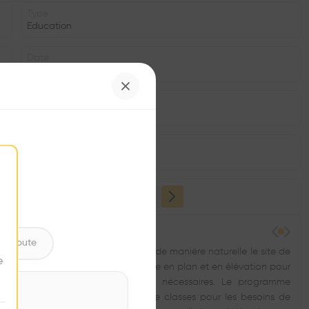
Type
Education
Date
2010
Structure
•
Window
•
ntribute
 de l'école de Bovernier protège de manière naturelle le site de
e
n bas de pente. Le mur habité se plie en plan et en élévation pour
places de récréation et de sport nécessaires. Le programme
mentaires au bâtiment existant de classes pour les besoins de