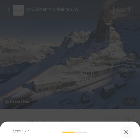
von Allmen Architekten AG
David Birri
1
/
20
Station V-Bahn Eigergletscher
1
1
STEP
1
/ 2