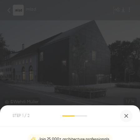
:mlzd
©Wehrli Müller
1
/
14
STEP
1
/ 2
Aménagement d’une cantine, école
cantonale de Wettingen
1
0
Join 25,000+ architecture professionals