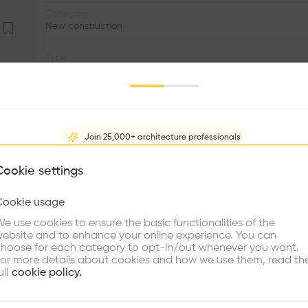
Category
New construction
Type
Health, Sports facility
Volume
2.46K m3
Join 25,000+ architecture professionals
Status
•
What brings you here?
Cookie settings
Program
Cookie usage
•
Choose your primary interest to personalize your experience
e use cookies to ensure the basic functionalities of the
•
ebsite and to enhance your online experience. You can
re Buildings
Find Firms
Meet Talents
Co
hoose for each category to opt-in/out whenever you want.
Le nouveau centre du stade de biathlon «Nordic House» es
or more details about cookies and how we use them, read th
structuré en une partie de tête et une partie longitudinal
ull
cookie policy.
une vue sur le terrain de biathlon. La façade longitud
Depuis le côté nord, la vue donne sur la forêt d’épicé