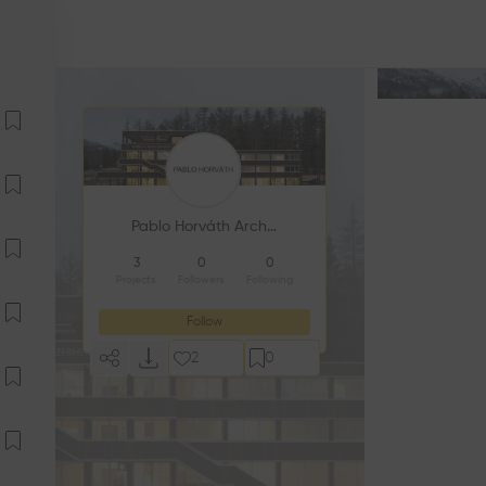
Pablo Horváth Architekt SIA/SWB
3
0
0
Projects
Followers
Following
Follow
2
0