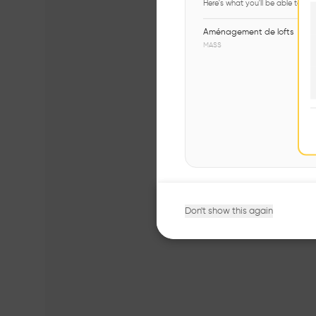
Here's what you'll be able to ex
Aménagement de lofts
MASS
Don't show this again