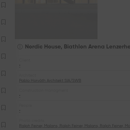
Nordic House, Biathlon Arena Lenzerh
Client
•
Architect
Pablo Horváth Architekt SIA/SWB
Construction managment
•
People
•
Photo credits