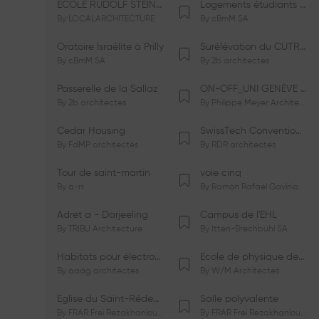
ÉCOLE RUDOLF STEINER DE GENÈVE
Logements étudiants à Serrières
By
LOCALARCHITECTURE
By
cBmM SA
Oratoire Israélite à Prilly
Surélévation du CUTR-CHUV
By
cBmM SA
By
2b architectes
Passerelle de la Sallaz
ON-OFF_UNI GENÈVE Faculté de Psychologie
By
2b architectes
By
Philippe Meyer Architecte
Cedar Housing
SwissTech Convention Center
By
FdMP architectes
By
RDR architectes
Tour de saint-martin
voie cinq
By
a-rr.
By
Ramon Rafael Gavinio
Adret a - Darjeeling
Campus de l'EHL
By
TRIBU Architecture
By
Itten+Brechbühl SA
Habitats pour électrosensibles (ES)
Ecole de physique des Houches
By
aaag architectes
By
W/M Architectes
Eglise du Saint-Rédempteur
Salle polyvalente
By
FRAR Frei Rezakhanlou SA
By
FRAR Frei Rezakhanlou SA