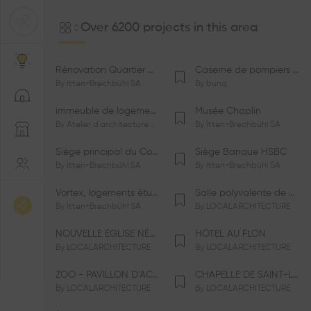
Over 6200 projects in this area
Rénovation Quartier de la Tourelle
Caserne de pompiers de Bernex-Confignon
By
Itten+Brechbühl SA
By
bunq
immeuble de logements HM-LGZD-PPE «Doctoresse-Champendal»
Musée Chaplin
By
Atelier d'architecture Jacques Bugna SA
By
Itten+Brechbühl SA
Siège principal du Comité International Olympique CIO
Siège Banque HSBC
By
Itten+Brechbühl SA
By
Itten+Brechbühl SA
Vortex, logements étudiants
Salle polyvalente de Le Vaud
By
Itten+Brechbühl SA
By
LOCALARCHITECTURE
NOUVELLE ÉGLISE NÉO-APOSTOLIQUE
HÔTEL AU FLON
By
LOCALARCHITECTURE
By
LOCALARCHITECTURE
ZOO - PAVILLON D’ACCUEIL DE LA GARENNE
CHAPELLE DE SAINT-LOUP
By
LOCALARCHITECTURE
By
LOCALARCHITECTURE