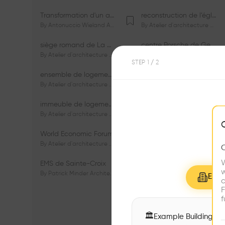
Transformation d'un appartement dans les vignes
reconstruction de l’église du Lignon
By
Antonuccio Wieland Architectes Sàrl
By
Atelier d'architecture Jacques Bugna SA
siège romand de La Mobilière
centre Porsche de Genève
By
Atelier d'architecture Jacques Bugna SA
By
Atelier d'architecture Jacques Bugna SA
STEP
1
/ 2
ensemble de logements HBM - HM - LGZD - PPE «Rieu-Malagnou»
immeuble de logements en PPE «Charles - Giron»
By
Atelier d'architecture Jacques Bugna SA
By
Atelier d'architecture Jacques Bugna SA
immeuble de logements HBM «Les Genêts»
immeuble de logements «Du-Bois-Melly»
By
Atelier d'architecture Jacques Bugna SA
By
Atelier d'architecture Jacques Bugna SA
World Economic Forum
immeubles de logements HLM «La Tuilière»
By
Atelier d'architecture Jacques Bugna SA
By
Atelier d'architecture Jacques Bugna SA
W
EMS de Sainte-Croix
Complexe scolaire de Vigner
w
By
Patrick Minder Architectes Sàrl
By
Patrick Minder Architectes Sàrl
Explo
c
F
f
🏛
Example Buildings