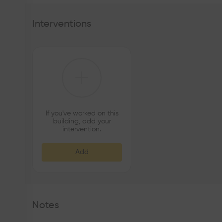
Interventions
If you've worked on this
building, add your
intervention.
Add
Notes