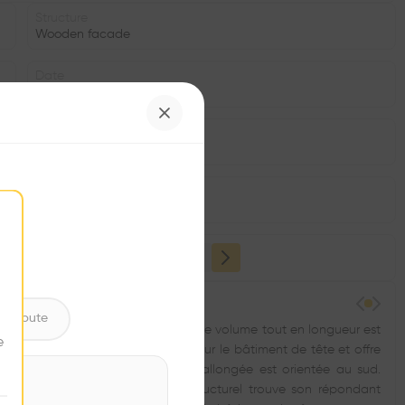
Structure
Wooden facade
Date
2016
Area
m2
Facade
•
ntribute
t implanté en limite de clairière. Le volume tout en longueur est
e
e. La bordure de toit met l’accent sur le bâtiment de tête et offre
inale munie de fenêtres de forme allongée est orientée au sud.
as toute proche. L’agencement structurel trouve son répondant