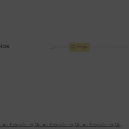
eide
Videos
Images
Plans
Details
Ralph Feiner, Malans, Ralph Feiner, Malans, Ralph Feiner, Malans, Ralph Feiner, Malans, Ralph Feiner, Malans, Ralph Feiner, Malans, Ralph Feiner, Malans