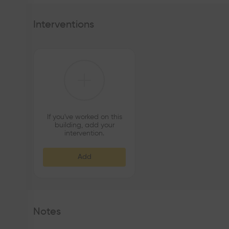
Interventions
If you've worked on this
building, add your
intervention.
Add
Notes