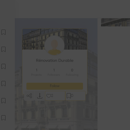
Rénovation Durable
1
1
0
Projects
Followers
Following
Follow
2
0