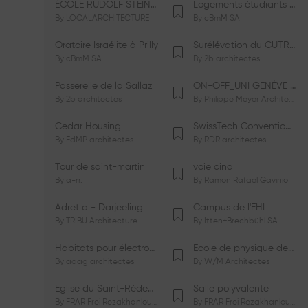
ÉCOLE RUDOLF STEINER DE GENÈVE
Logements étudiants à Serrières
By
LOCALARCHITECTURE
By
cBmM SA
Oratoire Israélite à Prilly
Surélévation du CUTR-CHUV
By
cBmM SA
By
2b architectes
Passerelle de la Sallaz
ON-OFF_UNI GENÈVE Faculté de Psychologie
By
2b architectes
By
Philippe Meyer Architecte
Cedar Housing
SwissTech Convention Center
By
FdMP architectes
By
RDR architectes
Tour de saint-martin
voie cinq
By
a-rr.
By
Ramon Rafael Gavinio
Adret a - Darjeeling
Campus de l'EHL
By
TRIBU Architecture
By
Itten+Brechbühl SA
Habitats pour électrosensibles (ES)
Ecole de physique des Houches
By
aaag architectes
By
W/M Architectes
Eglise du Saint-Rédempteur
Salle polyvalente
By
FRAR Frei Rezakhanlou SA
By
FRAR Frei Rezakhanlou SA