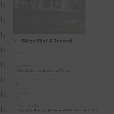
Siège Pilet & Renaud
Client
•
Architect
Claude Camuzat, Etienne Poncy
Construction managment
•
People
•
Photo credits
P&R, Bibliothèque de Genève, P&R, P&R, P&R, P&R