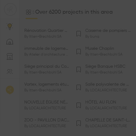
Over 6200 projects in this area
Rénovation Quartier de la Tourelle
Caserne de pompiers de Bernex-Confignon
By
Itten+Brechbühl SA
By
bunq
immeuble de logements HM-LGZD-PPE «Doctoresse-Champendal»
Musée Chaplin
By
Atelier d'architecture Jacques Bugna SA
By
Itten+Brechbühl SA
Siège principal du Comité International Olympique CIO
Siège Banque HSBC
By
Itten+Brechbühl SA
By
Itten+Brechbühl SA
Vortex, logements étudiants
Salle polyvalente de Le Vaud
By
Itten+Brechbühl SA
By
LOCALARCHITECTURE
NOUVELLE ÉGLISE NÉO-APOSTOLIQUE
HÔTEL AU FLON
By
LOCALARCHITECTURE
By
LOCALARCHITECTURE
ZOO - PAVILLON D’ACCUEIL DE LA GARENNE
CHAPELLE DE SAINT-LOUP
By
LOCALARCHITECTURE
By
LOCALARCHITECTURE