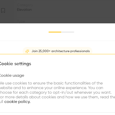
Category
Elevation
Type
Administration
Program
Office
Join 25,000+ architecture professionals
Volume
1.50K m3
What brings you here?
Cookie settings
Window
Cookie usage
•
Choose your primary interest to personalize your experience
e use cookies to ensure the basic functionalities of the
Descriptif
ebsite and to enhance your online experience. You can
re Buildings
Find Firms
Meet Talents
Co
hoose for each category to opt-in/out whenever you want.
Ce bâtiment se trouve dans l'ancien quartier de la Co
or more details about cookies and how we use them, read th
anciennes fortifications de la Ville qui ont été détrui
ull
cookie policy.
Georges-Favon, il a accueilli pendant longtemps les bu
façades largement ornementées dénotent un style bourge