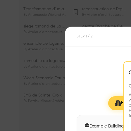
Transformation d'un appartement dans les vignes
reconstruction de l’église du Lignon
By
Antonuccio Wieland Architectes Sàrl
By
Atelier d'architecture Jacques Bugna SA
siège romand de La Mobilière
centre Porsche de Genève
By
Atelier d'architecture Jacques Bugna SA
By
Atelier d'architecture Jacques Bugna SA
STEP
1
/ 2
ensemble de logements HBM - HM - LGZD - PPE «Rieu-Malagnou»
immeuble de logements en PPE «Charles - Giron»
By
Atelier d'architecture Jacques Bugna SA
By
Atelier d'architecture Jacques Bugna SA
immeuble de logements HBM «Les Genêts»
immeuble de logements «Du-Bois-Melly»
By
Atelier d'architecture Jacques Bugna SA
By
Atelier d'architecture Jacques Bugna SA
World Economic Forum
immeubles de logements HLM «La Tuilière»
By
Atelier d'architecture Jacques Bugna SA
By
Atelier d'architecture Jacques Bugna SA
W
EMS de Sainte-Croix
Complexe scolaire de Vigner
w
By
Patrick Minder Architectes Sàrl
By
Patrick Minder Architectes Sàrl
Explo
c
F
f
🏛
Example Buildings