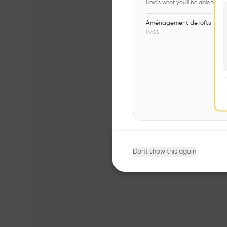
Here's what you'll be able to ex
Aménagement de lofts
MASS
Don't show this again