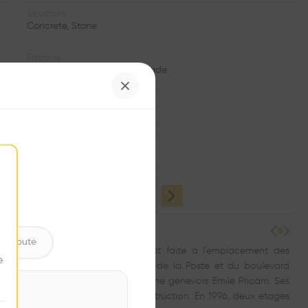
Structure
Concrete, Stone
Facade
Concrete facade, Stone facade
Date
1881
Status
•
ntribute
ulouvrenière dont l'extension s'est faite à l'emplacement des
e
tes en 1850. Situé à l'angle du quai de la Poste et du boulevard
reaux et le domicile du photographe genevois Emile Pricam. Ses
ois typique de l'époque de construction. En 1996, deux étages